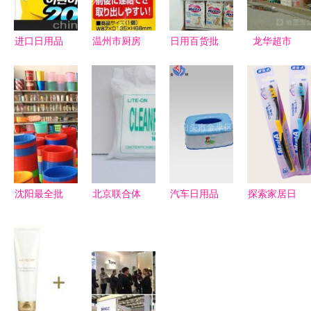
进口日用品
温州市厨房
日用百货批
龙华超市
批发市场与
日用品批发
发市场深度
(爱民西道
供应商价格
市场 源头
解析 化妆
店) 不止是
之深入剖析
厂家的供应
品、母婴及
购物，周边
链优势
代发模式全
还隐藏金家
攻略
木材销售的
秘密
沈阳最全批
北京联合体
汽车日用品
探索家居日
发市场攻略
日用品制造
批发市场
用品批发市
之木材销售
厂 主营 液
木材销售在
场 品类多
篇 从选购
晶屏清洁剂
新领域的创
样、成本优
到运输，一
洁净布
新应用
化的商业机
站式搞定！
遇