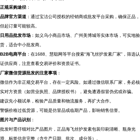
正规采购途径
：
品牌官方渠道
：通过宝洁公司授权的经销商或批发平台采购，确保正品，
但起订量可能较高。
日用品批发市场
：如义乌小商品市场、广州美博城等实体市场，可实地验
货，适合中小批发商。
B2B电商平台
：在1688、慧聪网等平台搜索“海飞丝护发素厂家”，筛选认
证供应商，注意查看交易评价和资质证书。
厂家微信货源批发的注意事项
：
微信作为非正规交易平台，存在一定风险。如通过微信联系厂家，务必核
实对方资质（如营业执照、品牌授权书），避免遭遇假冒伪劣或诈骗。
建议先小额试单，检验产品质量和物流服务，再扩大合作。
警惕价格过低货源，可能是仿冒品或临期产品，影响销售信誉。
图片与产品识别
：
批发时需仔细对比产品图片，正品海飞丝护发素包装印刷清晰、瓶身光
滑、标签信息完整（含生产日期、批次、成分等）。