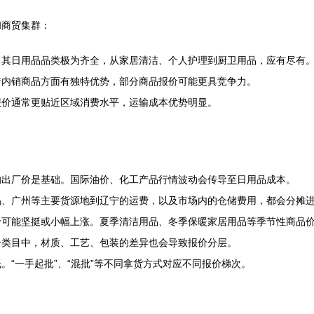
和商贸集群：
，其日用品品类极为齐全，从家居清洁、个人护理到厨卫用品，应有尽有
转内销商品方面有独特优势，部分商品报价可能更具竞争力。
报价通常更贴近区域消费水平，运输成本优势明显。
的出厂价是基础。国际油价、化工产品行情波动会传导至日用品成本。
乌、广州等主要货源地到辽宁的运费，以及市场内的仓储费用，都会分摊
价可能坚挺或小幅上涨。夏季清洁用品、冬季保暖家居用品等季节性商品
一类目中，材质、工艺、包装的差异也会导致报价分层。
“一手起批”、“混批”等不同拿货方式对应不同报价梯次。