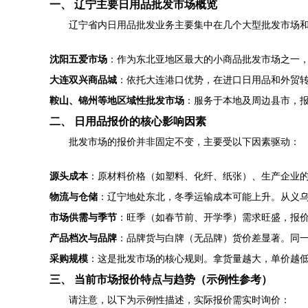
一、 辽宁主要日用品批发市场概览
辽宁省内日用品批发业务主要集中在几个大型批发市场
沈阳五爱市场
：作为东北亚地区最大的小商品批发市场之一
大连双兴商品城
：依托大连港口优势，在进口日用品和外贸
鞍山、锦州等地区域性批发市场
：服务于本地及周边县市，
二、 日用品报价的核心影响因素
批发市场的报价并非固定不变，主要受以下因素驱动：
源头成本
：原材料价格（如塑料、化纤、纸张）、生产企业
物流与仓储
：辽宁地处东北，冬季运输成本可能上升。从义
市场供需与季节
：旺季（如春节前、开学季）需求旺盛，报
产品档次与品牌
：品牌货与白牌（无品牌）货价差显著。同
采购规模
：这是批发市场的核心规则。拿货量越大，单价越低。
三、 当前市场报价特点与趋势（示例性参考）
请注意，以下为示例性描述，实际报价需实时询价：