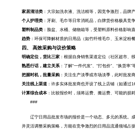
家居清洁类
：大宗如洗衣液、洗洁精等，因竞争激烈，品牌
个人护理类
：牙刷、毛巾等日常消耗品，白牌货价格极具竞
塑料制品类
：脸盆、水桶、储物箱等，受塑料原料价格影响
趋势
：环保可降解材质的日用品（如竹纤维毛巾、玉米淀粉
四、 高效采购与议价策略
明确定位，货比三家
：根据自身销售渠道定位（社区超市、
熟悉行话，建立关系
：了解“一件代发”、“打包价”、“换货
把握时机，批量采购
：关注生产淡季或市场淡季，此时批发
关注线上渠道
：许多实体批发商也开设了线上店铺（如通过1
计算综合成本
：比较报价时，须将运费、搬运费、可能的损
###
辽宁日用品批发市场的报价是一个动态、多元的系统。
并灵活调整采购策略，方能在竞争激烈的日用品流通领域占