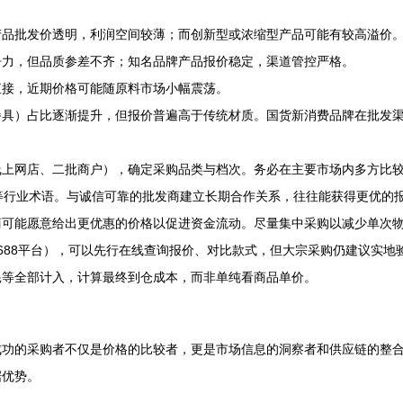
产品批发价透明，利润空间较薄；而创新型或浓缩型产品可能有较高溢价
争力，但品质参差不齐；知名品牌产品报价稳定，渠道管控严格。
直接，近期价格可能随原料市场小幅震荡。
餐具）占比逐渐提升，但报价普遍高于传统材质。国货新消费品牌在批发
线上网店、二批商户），确定采购品类与档次。务必在主要市场内多方比
率”等行业术语。与诚信可靠的批发商建立长期合作关系，往往能获得更优的
商可能愿意给出更优惠的价格以促进资金流动。尽量集中采购以减少单次
688平台），可以先行在线查询报价、对比款式，但大宗采购仍建议实地
耗等全部计入，计算最终到仓成本，而非单纯看商品单价。
成功的采购者不仅是价格的比较者，更是市场信息的洞察者和供应链的整
据优势。